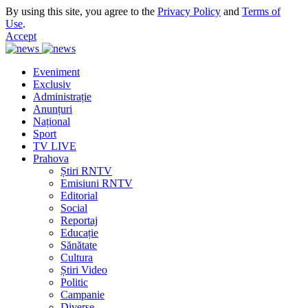
By using this site, you agree to the
Privacy Policy
and
Terms of
Use
.
Accept
Eveniment
Exclusiv
Administrație
Anunțuri
Național
Sport
TV LIVE
Prahova
Știri RNTV
Emisiuni RNTV
Editorial
Social
Reportaj
Educație
Sănătate
Cultura
Știri Video
Politic
Campanie
Diverse