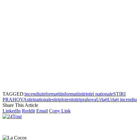
TAGGED:
incendiu
informații
informatii
stiri
stiri nationale
STIRI
PRAHOVA
stirinationale
stiriploiesti
stiriprahova
Urlați
Urlați incendiu
Share This Article
LinkedIn
Reddit
Email
Copy Link