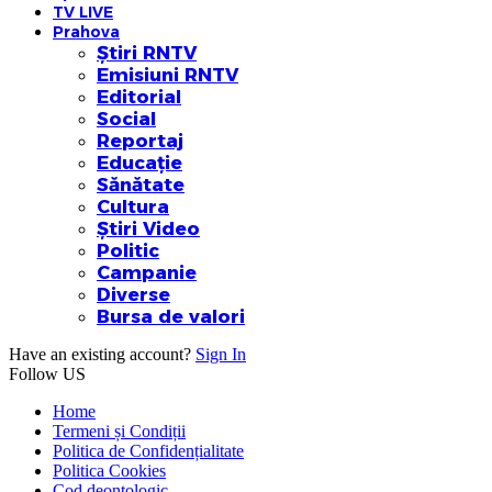
TV LIVE
Prahova
Știri RNTV
Emisiuni RNTV
Editorial
Social
Reportaj
Educație
Sănătate
Cultura
Știri Video
Politic
Campanie
Diverse
Bursa de valori
Have an existing account?
Sign In
Follow US
Home
Termeni și Condiții
Politica de Confidențialitate
Politica Cookies
Cod deontologic