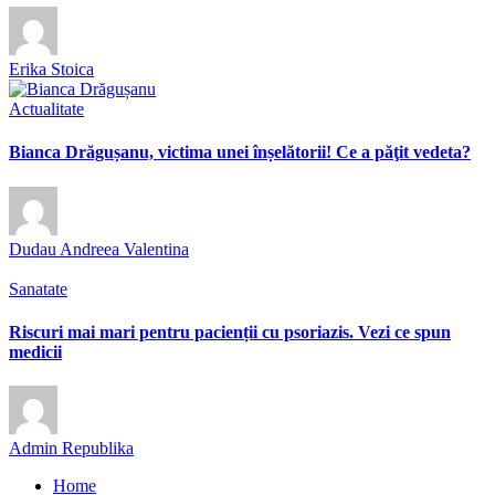
Erika Stoica
Actualitate
Bianca Drăgușanu, victima unei înșelătorii! Ce a păţit vedeta?
Dudau Andreea Valentina
Sanatate
Riscuri mai mari pentru pacienții cu psoriazis. Vezi ce spun
medicii
Admin Republika
Home