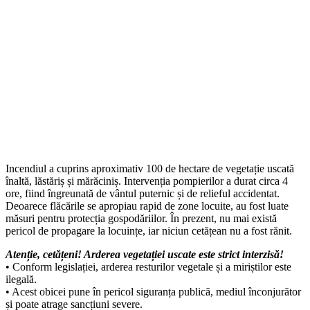
Incendiul a cuprins aproximativ 100 de hectare de vegetație uscată
înaltă, lăstăriș și mărăciniș. Intervenția pompierilor a durat circa 4
ore, fiind îngreunată de vântul puternic și de relieful accidentat.
Deoarece flăcările se apropiau rapid de zone locuite, au fost luate
măsuri pentru protecția gospodăriilor. În prezent, nu mai există
pericol de propagare la locuințe, iar niciun cetățean nu a fost rănit.
Atenție, cetățeni! Arderea vegetației uscate este strict interzisă!
• Conform legislației, arderea resturilor vegetale și a miriștilor este
ilegală.
• Acest obicei pune în pericol siguranța publică, mediul înconjurător
și poate atrage sancțiuni severe.