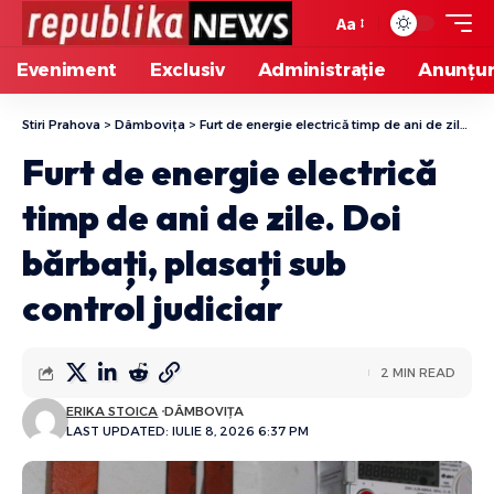
Aa
Eveniment
Exclusiv
Administrație
Anunțur
Stiri Prahova
>
Dâmbovița
>
Furt de energie electrică timp de ani de zile. Doi bărbați, plasați sub control judiciar
Furt de energie electrică
timp de ani de zile. Doi
bărbați, plasați sub
control judiciar
2 MIN READ
ERIKA STOICA
DÂMBOVIȚA
LAST UPDATED: IULIE 8, 2026 6:37 PM