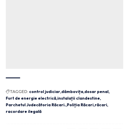
TAGGED:
control judiciar
dâmbovița
dosar penal
Furt de energie electrică
instalații clandestine
Parchetul Judecătoria Răcari.
Poliția Răcari
răcari
racordare ilegală