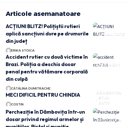
Articole asemanatoare
ACȚIUNI BLITZ! Polițiștii rutieri
aplică sancțiuni dure pe drumurile
ACTUALITATE
din județ
ERIKA STOICA
Accident rutier cu două victime în
Brazi. Poliția a deschis dosar
EVENIMENT
penal pentru vătămare corporală
din culpă
CĂTĂLINA DUMITRACHE
DÂMBOVIȚA
MECI DIFICIL PENTRU CHINDIA
STIRI
RNTV
COSTIN
Percheziție în Dâmbovița într-un
dosar privind regimul armelor și
DÂMBOVIȚA
munițiilor. Pistol și muniție,