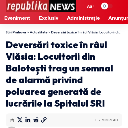
Aa
Eveniment
Exclusiv
Administrație
Anunțur
Stiri Prahova
>
Actualitate
>
Deversări toxice în râul Vlăsia: Locuitorii din Balotești trag un semnal de alarmă privind poluarea generată de lucrările la Spitalul SRI
Deversări toxice în râul
Vlăsia: Locuitorii din
Balotești trag un semnal
de alarmă privind
poluarea generată de
lucrările la Spitalul SRI
2 MIN READ