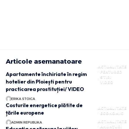
Articole asemanatoare
ACTUALITATE
FEATURED
Apartamente închiriate în regim
STIRI
hotelier din Ploiești pentru
VIDEO
practicarea prostituției/ VIDEO
ERIKA STOICA
Costurile energetice plătite de
ACTUALITATE
țările europene
ECONOMIC
ACTUALITATE
ADMIN REPUBLIKA
ANUNȚURI
Educația ca răspuns la viitor: