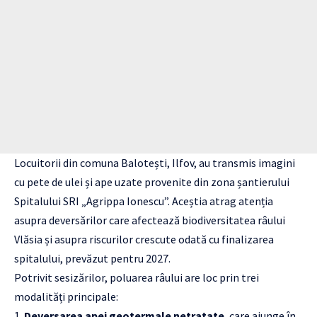
Locuitorii din comuna Balotești, Ilfov, au transmis imagini
cu pete de ulei și ape uzate provenite din zona șantierului
Spitalului SRI „Agrippa Ionescu”. Aceștia atrag atenția
asupra deversărilor care afectează biodiversitatea râului
Vlăsia și asupra riscurilor crescute odată cu finalizarea
spitalului, prevăzut pentru 2027.
Potrivit sesizărilor, poluarea râului are loc prin trei
modalități principale:
Deversarea apei geotermale netratate
, care ajunge în