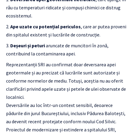
râu cu temperaturi ridicate și compuși chimici ce distrug
ecosistemul.
Ape uzate cu potențial periculos
, care ar putea proveni
din spitalul existent și lucrările de construcție.
Deșeuri și peturi
aruncate de muncitori în zonă,
contribuind la contaminarea apei.
Reprezentanții SRI au confirmat doar deversarea apei
geotermale și au precizat că lucrările sunt autorizate și
conforme normelor de mediu. Totuși, aceștia nu au oferit
clarificări privind apele uzate și petele de ulei observate de
localnici.
Deversările au loc într-un context sensibil, deoarece
pădurile din jurul Bucureștiului, inclusiv Pădurea Balotești,
au devenit recent protejate conform noului Cod Silvic.
Proiectul de modernizare și extindere a spitalului SRI,