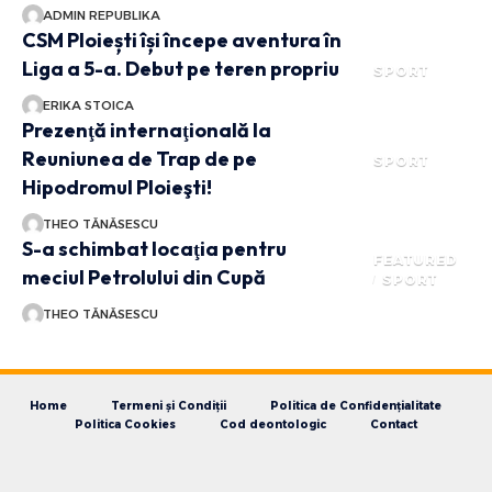
ADMIN REPUBLIKA
CSM Ploiești își începe aventura în
Liga a 5-a. Debut pe teren propriu
SPORT
ERIKA STOICA
Prezenţă internaţională la
Reuniunea de Trap de pe
SPORT
Hipodromul Ploieşti!
THEO TĂNĂSESCU
S-a schimbat locaţia pentru
FEATURED
meciul Petrolului din Cupă
SPORT
THEO TĂNĂSESCU
Home
Termeni și Condiții
Politica de Confidențialitate
Politica Cookies
Cod deontologic
Contact