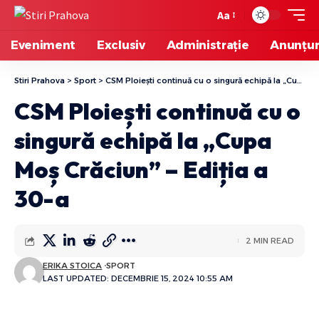
Aa
Eveniment
Exclusiv
Administrație
Anunțur
Stiri Prahova
>
Sport
>
CSM Ploiești continuă cu o singură echipă la „Cupa Moș Crăciun” – Ediția a 30-a
CSM Ploiești continuă cu o
singură echipă la „Cupa
Moș Crăciun” – Ediția a
30-a
2 MIN READ
ERIKA STOICA
SPORT
LAST UPDATED: DECEMBRIE 15, 2024 10:55 AM