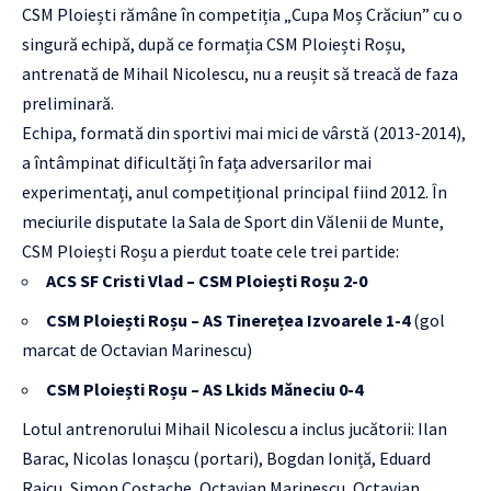
CSM Ploiești rămâne în competiția „Cupa Moș Crăciun” cu o
singură echipă, după ce formația CSM Ploiești Roșu,
antrenată de Mihail Nicolescu, nu a reușit să treacă de faza
preliminară.
Echipa, formată din sportivi mai mici de vârstă (2013-2014),
a întâmpinat dificultăți în fața adversarilor mai
experimentați, anul competițional principal fiind 2012. În
meciurile disputate la Sala de Sport din Vălenii de Munte,
CSM Ploiești Roșu a pierdut toate cele trei partide:
ACS SF Cristi Vlad – CSM Ploiești Roșu 2-0
CSM Ploiești Roșu – AS Tinerețea Izvoarele 1-4
(gol
marcat de Octavian Marinescu)
CSM Ploiești Roșu – AS Lkids Măneciu 0-4
Lotul antrenorului Mihail Nicolescu a inclus jucătorii: Ilan
Barac, Nicolas Ionașcu (portari), Bogdan Ioniță, Eduard
Raicu, Simon Costache, Octavian Marinescu, Octavian