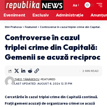
Aa
Eveniment
Exclusiv
Administrație
Anunțur
Stiri Prahova
>
Featured
>
Controverse în cazul triplei crime din Capitală: Gemenii se acuză reciproc
Controverse în cazul
triplei crime din Capitală:
Gemenii se acuză reciproc
2 MIN READ
THEO TĂNĂSESCU
FEATURED
LAST UPDATED: AUGUST 8, 2024 12:31 PM
Cercetările în cazul triplei crime din Capitală continuă.
Frații gemeni acuzați de organizarea crimei se acuză