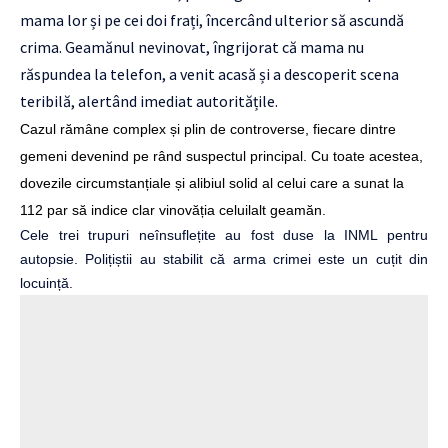
mama lor și pe cei doi frați, încercând ulterior să ascundă
crima. Geamănul nevinovat, îngrijorat că mama nu
răspundea la telefon, a venit acasă și a descoperit scena
teribilă, alertând imediat autoritățile.
Cazul rămâne complex și plin de controverse, fiecare dintre
gemeni devenind pe rând suspectul principal. Cu toate acestea,
dovezile circumstanțiale și alibiul solid al celui care a sunat la
112 par să indice clar vinovăția celuilalt geamăn.
Cele trei trupuri neînsuflețite au fost duse la INML pentru
autopsie. Polițiștii au stabilit că arma crimei este un cuțit din
locuință.