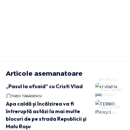
Articole asemanatoare
EMISIUNI
RNTV
„Pasul la ofsaid” cu Cristi Vlad
FEATURED
SPORT
THEO TĂNĂSESCU
Apa caldă și încălzirea va fi
FEATURED
întreruptă astăzi la mai multe
SOCIAL
blocuri de pe strada Republicii şi
Malu Roşu