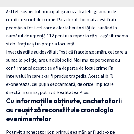
Astfel, suspectul principal își acuză fratele geamăn de
comiterea oribilei crime. Paradoxal, tocmai acest frate
geamăn a fost cel care a alertat autoritățile, sunând la
numărul de urgență 112 pentru a raporta că și-a găsit mama
și doi frați uciși în propria locuință.
Investigațiile au dezvăluit însă că fratele geamăn, cel care a
sunat la poliție, are un alibi solid. Mai multe persoane au
confirmat că acesta se afla departe de locul crimei în
intervalul în care s-ar fi produs tragedia. Acest alibi îl
exonerează, cel puțin deocamdată, de orice implicare
directă în crimă, potrivit Realitatea Plus.
Cu informațiile obținute, anchetatorii
au reușit să reconstituie cronologia
evenimentelor
Potrivit anchetatorilor, primul geamăn ar fi ucis-o pe