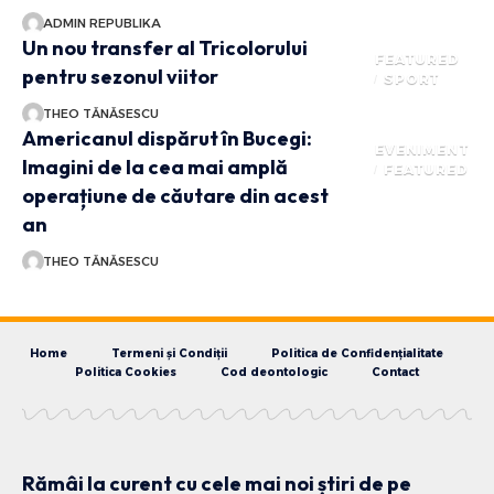
ADMIN REPUBLIKA
Un nou transfer al Tricolorului
FEATURED
pentru sezonul viitor
SPORT
THEO TĂNĂSESCU
Americanul dispărut în Bucegi:
EVENIMENT
Imagini de la cea mai amplă
FEATURED
operațiune de căutare din acest
an
THEO TĂNĂSESCU
Home
Termeni și Condiții
Politica de Confidențialitate
Politica Cookies
Cod deontologic
Contact
Rămâi la curent cu cele mai noi știri de pe