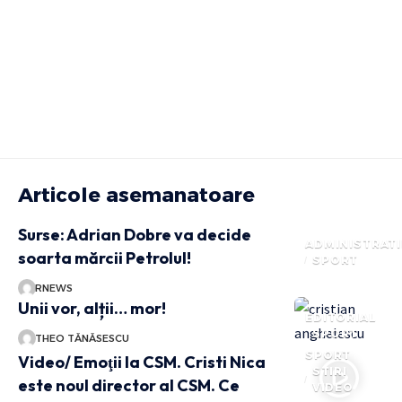
Articole asemanatoare
Surse: Adrian Dobre va decide
ADMINISTRATI
soarta mărcii Petrolul!
SPORT
RNEWS
Unii vor, alții… mor!
EDITORIAL
SPORT
THEO TĂNĂSESCU
SPORT
Video/ Emoţii la CSM. Cristi Nica
STIRI
este noul director al CSM. Ce
VIDEO