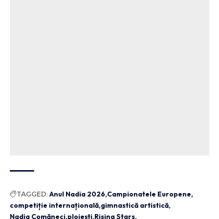
TAGGED:
Anul Nadia 2026
Campionatele Europene
competiție internațională
gimnastică artistică
Nadia Comăneci
ploiești
Rising Stars