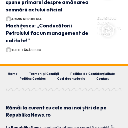
spune primarul despre amânarea
semnării actului oficial
EMISIUNI
ADMIN REPUBLIKA
RNTV
Machițescu: „Conducătorii
FEATURED
Petrolului fac un management de
SPORT
calitate!”
THEO TĂNĂSESCU
Home
Termeni și Condiții
Politica de Confidențialitate
Politica Cookies
Cod deontologic
Contact
Rămâi la curent cu cele mai noi știri de pe
RepublikaNews.ro
La
RepublikaNews
, credem în informare corectă și rapidă. Îți