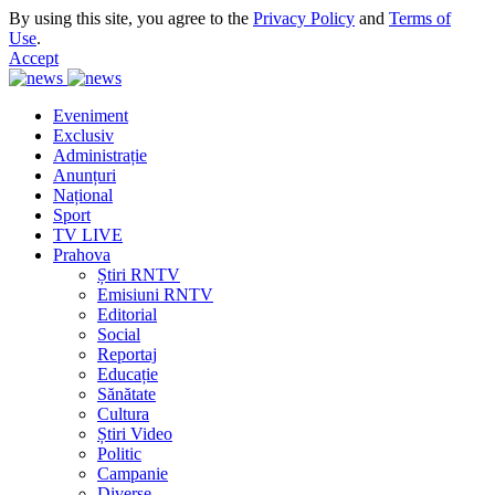
By using this site, you agree to the
Privacy Policy
and
Terms of
Use
.
Accept
Eveniment
Exclusiv
Administrație
Anunțuri
Național
Sport
TV LIVE
Prahova
Știri RNTV
Emisiuni RNTV
Editorial
Social
Reportaj
Educație
Sănătate
Cultura
Știri Video
Politic
Campanie
Diverse