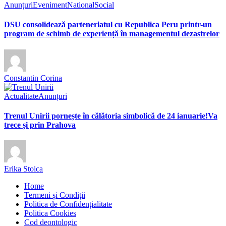
Anunțuri
Eveniment
National
Social
DSU consolidează parteneriatul cu Republica Peru printr-un
program de schimb de experiență în managementul dezastrelor
Constantin Corina
Actualitate
Anunțuri
Trenul Unirii pornește în călătoria simbolică de 24 ianuarie!Va
trece și prin Prahova
Erika Stoica
Home
Termeni și Condiții
Politica de Confidențialitate
Politica Cookies
Cod deontologic