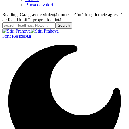
Bursa de valori
Reading:
Caz grav de violență domestică în Timiș: femeie agresată
de fostul iubit în propria locuință
Font Resizer
Aa