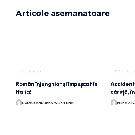
Articole asemanatoare
EVENIMENT
ACTUALI
Român înjunghiat și împușcat în
Accident 
Italia!
căruță, î
DUDAU ANDREEA VALENTINA
ERIKA ST