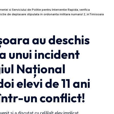
eriei si Serviciului de Politie pentru Interventie Rapida, verifica
terdictie de deplasare stipulata in ordonanta militara numarul 2, inTimisoara
mișoara au deschis
a unui incident
iul Național
i elevi de 11 ani
într-un conflict!
rvenit și a discutat cu celălalt elev implicat.