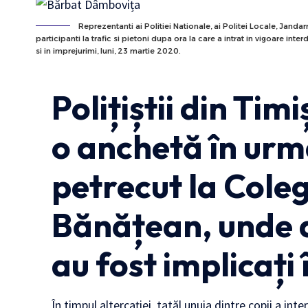
Reprezentanti ai Politiei Nationale, ai Politei Locale, Jandarm
participanti la trafic si pietoni dupa ora la care a intrat in vigoare in
si in imprejurimi, luni, 23 martie 2020.
Polițiștii din Ti
o anchetă în urm
petrecut la Coleg
Bănățean, unde do
au fost implicați 
În timpul altercației, tatăl unuia dintre copii a inte