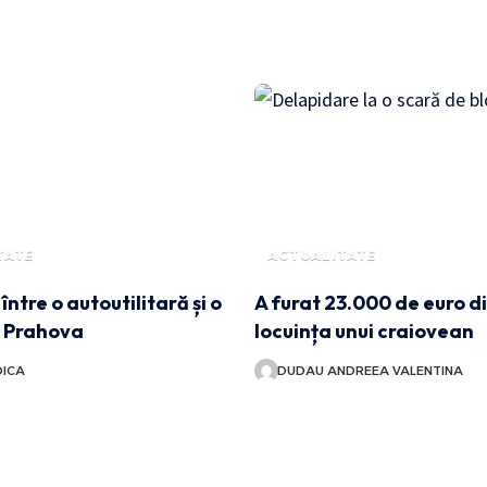
TATE
ACTUALITATE
între o autoutilitară și o
A furat 23.000 de euro d
n Prahova
locuința unui craiovean
OICA
DUDAU ANDREEA VALENTINA