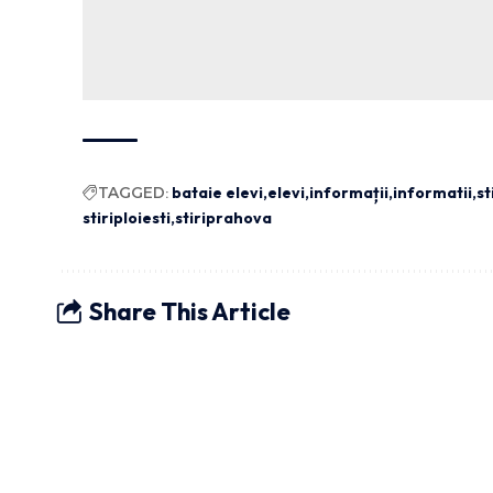
TAGGED:
bataie elevi
elevi
informații
informatii
st
stiriploiesti
stiriprahova
Share This Article