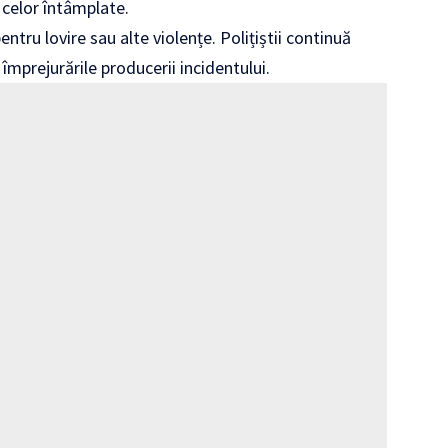
l celor întâmplate.
ntru lovire sau alte violențe. Polițiștii continuă
 împrejurările producerii incidentului.