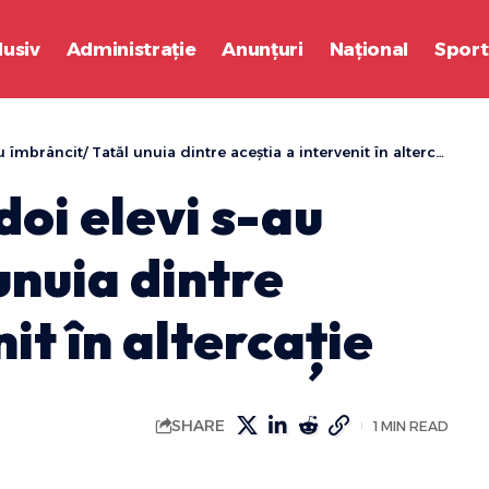
lusiv
Administrație
Anunțuri
Național
Sport
mbrâncit/ Tatăl unuia dintre aceștia a intervenit în altercație
oi elevi s-au
unuia dintre
it în altercație
SHARE
1 MIN READ