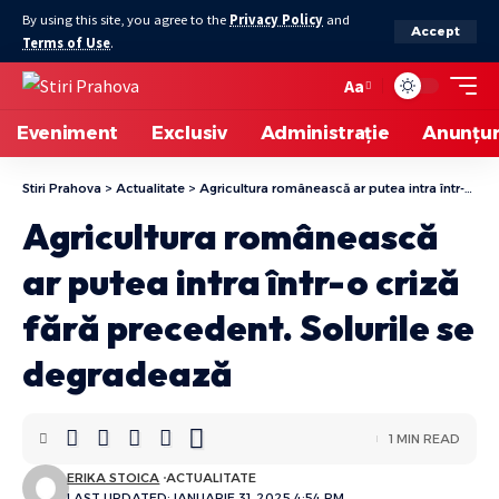
By using this site, you agree to the
Privacy Policy
and
Accept
Terms of Use
.
Aa
Font
Resizer
Eveniment
Exclusiv
Administrație
Anunțur
Stiri Prahova
>
Actualitate
>
Agricultura românească ar putea intra într-o criză fără precedent. Solurile se degradează
Agricultura românească
ar putea intra într-o criză
fără precedent. Solurile se
degradează
1 MIN READ
ERIKA STOICA
ACTUALITATE
LAST UPDATED: IANUARIE 31, 2025 4:54 PM