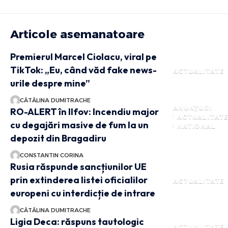
Articole asemanatoare
Premierul Marcel Ciolacu, viral pe
TikTok: „Eu, când văd fake news-
ACTUALITATE
urile despre mine”
CĂTĂLINA DUMITRACHE
ANUNȚURI
RO-ALERT în Ilfov: Incendiu major
ACTUALITAT
cu degajări masive de fum la un
NATIONAL
depozit din Bragadiru
CONSTANTIN CORINA
Rusia răspunde sancțiunilor UE
prin extinderea listei oficialilor
ACTUALITATE
europeni cu interdicție de intrare
CĂTĂLINA DUMITRACHE
Ligia Deca: răspuns tautologic
ACTUALITATE