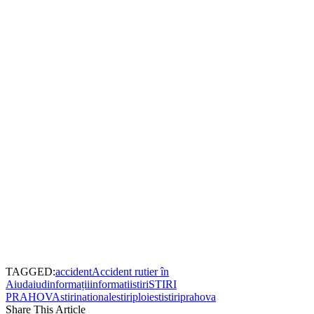
TAGGED:
accident
Accident rutier în
Aiud
aiud
informații
informatii
stiri
STIRI
PRAHOVA
stirinationale
stiriploiesti
stiriprahova
Share This Article