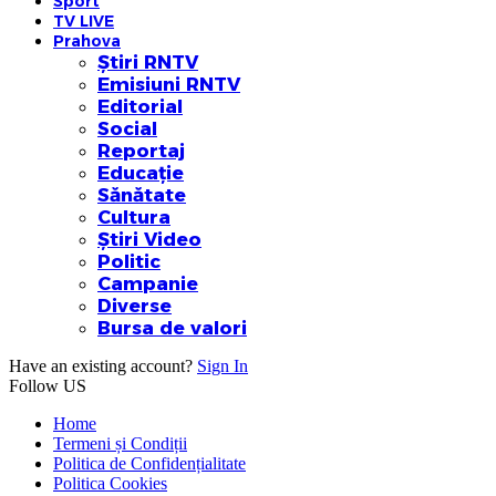
Sport
TV LIVE
Prahova
Știri RNTV
Emisiuni RNTV
Editorial
Social
Reportaj
Educație
Sănătate
Cultura
Știri Video
Politic
Campanie
Diverse
Bursa de valori
Have an existing account?
Sign In
Follow US
Home
Termeni și Condiții
Politica de Confidențialitate
Politica Cookies