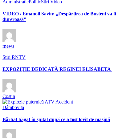
Administratie
Politic
Stiri Video
VIDEO / Emanoil Savin: „Despărțirea de Bușteni va fi
dureroasă”
rnews
Stiri RNTV
EXPOZIȚIE DEDICATĂ REGINEI ELISABETA
Costin
Dâmbovița
Bărbat băgat în spital după ce a fost lovit de mașină