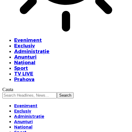
Eveniment
Exclusiv
Administrație
Anunțuri
Național
Sport
TV LIVE
Prahova
Cauta
Eveniment
Exclusiv
Administrație
Anunțuri
Național