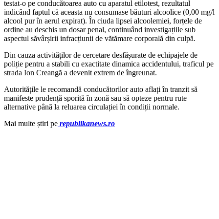
testat-o pe conducătoarea auto cu aparatul etilotest, rezultatul
indicând faptul că aceasta nu consumase băuturi alcoolice (0,00 mg/l
alcool pur în aerul expirat). În ciuda lipsei alcoolemiei, forțele de
ordine au deschis un dosar penal, continuând investigațiile sub
aspectul săvârșirii infracțiunii de vătămare corporală din culpă.
Din cauza activităților de cercetare desfășurate de echipajele de
poliție pentru a stabili cu exactitate dinamica accidentului, traficul pe
strada Ion Creangă a devenit extrem de îngreunat.
Autoritățile le recomandă conducătorilor auto aflați în tranzit să
manifeste prudență sporită în zonă sau să opteze pentru rute
alternative până la reluarea circulației în condiții normale.
Mai multe știri pe
republikanews.ro