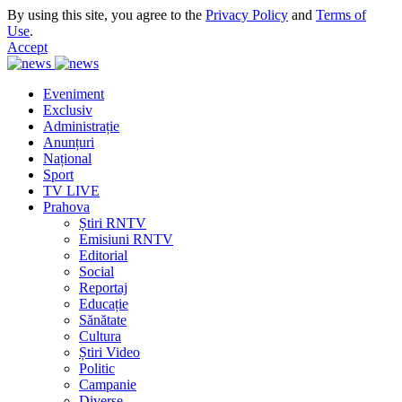
By using this site, you agree to the
Privacy Policy
and
Terms of
Use
.
Accept
Eveniment
Exclusiv
Administrație
Anunțuri
Național
Sport
TV LIVE
Prahova
Știri RNTV
Emisiuni RNTV
Editorial
Social
Reportaj
Educație
Sănătate
Cultura
Știri Video
Politic
Campanie
Diverse