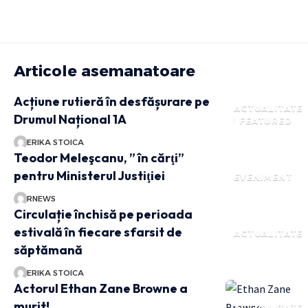
Articole asemanatoare
Acțiune rutieră în desfășurare pe
ACTUALITATE
Drumul Național 1A
FEATURED
ERIKA STOICA
Teodor Meleşcanu, ” în cărţi”
pentru Ministerul Justiţiei
EVENIMENT
RNEWS
Circulație închisă pe perioada
estivală în fiecare sfarsit de
ACTUALITATE
săptămană
ERIKA STOICA
Actorul Ethan Zane Browne a
murit!
ACTUALITATE