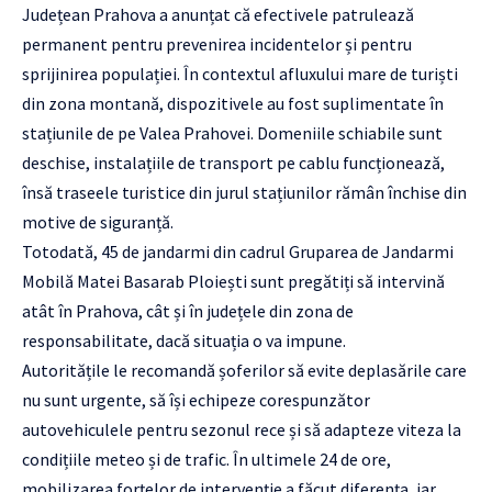
Județean Prahova a anunțat că efectivele patrulează
permanent pentru prevenirea incidentelor și pentru
sprijinirea populației. În contextul afluxului mare de turiști
din zona montană, dispozitivele au fost suplimentate în
stațiunile de pe Valea Prahovei. Domeniile schiabile sunt
deschise, instalațiile de transport pe cablu funcționează,
însă traseele turistice din jurul stațiunilor rămân închise din
motive de siguranță.
Totodată, 45 de jandarmi din cadrul Gruparea de Jandarmi
Mobilă Matei Basarab Ploiești sunt pregătiți să intervină
atât în Prahova, cât și în județele din zona de
responsabilitate, dacă situația o va impune.
Autoritățile le recomandă șoferilor să evite deplasările care
nu sunt urgente, să își echipeze corespunzător
autovehiculele pentru sezonul rece și să adapteze viteza la
condițiile meteo și de trafic. În ultimele 24 de ore,
mobilizarea forțelor de intervenție a făcut diferența, iar