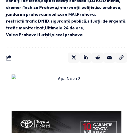
condiții de iarnă
copaci căzuți carosabil
DJ102D închis
drumuri închise Prahova
intervenții poliție
isu prahova
jandarmi prahova
mobilizare MAI
Prahova
restricții trafic DN1D
siguranță publică
situații de urgență
trafic monitorizat
Ultimele 24 de ore
Valea Prahovei turiști
viscol prahova