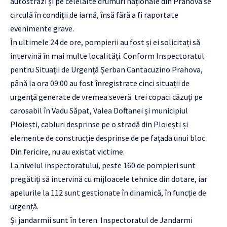
autostrăzi și pe celelalte drumuri naționale din Prahova se
circulă în condiții de iarnă, însă fără a fi raportate
evenimente grave.
În ultimele 24 de ore, pompierii au fost și ei solicitați să
intervină în mai multe localități. Conform Inspectoratul
pentru Situații de Urgență Șerban Cantacuzino Prahova,
până la ora 09:00 au fost înregistrate cinci situații de
urgență generate de vremea severă: trei copaci căzuți pe
carosabil în Vadu Săpat, Valea Doftanei și municipiul
Ploiești, cabluri desprinse pe o stradă din Ploiești și
elemente de construcție desprinse de pe fațada unui bloc.
Din fericire, nu au existat victime.
La nivelul inspectoratului, peste 160 de pompieri sunt
pregătiți să intervină cu mijloacele tehnice din dotare, iar
apelurile la 112 sunt gestionate în dinamică, în funcție de
urgență.
Și jandarmii sunt în teren. Inspectoratul de Jandarmi