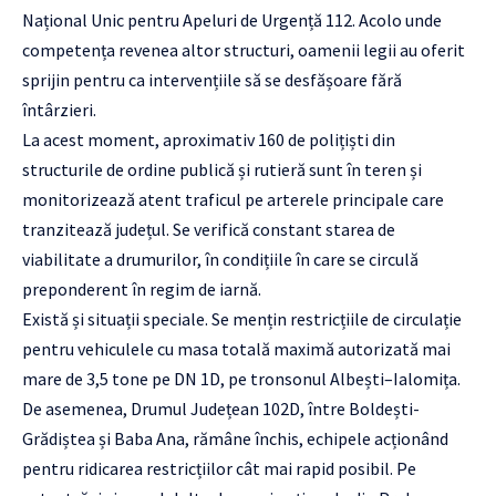
Național Unic pentru Apeluri de Urgență 112. Acolo unde
competența revenea altor structuri, oamenii legii au oferit
sprijin pentru ca intervențiile să se desfășoare fără
întârzieri.
La acest moment, aproximativ 160 de polițiști din
structurile de ordine publică și rutieră sunt în teren și
monitorizează atent traficul pe arterele principale care
tranzitează județul. Se verifică constant starea de
viabilitate a drumurilor, în condițiile în care se circulă
preponderent în regim de iarnă.
Există și situații speciale. Se mențin restricțiile de circulație
pentru vehiculele cu masa totală maximă autorizată mai
mare de 3,5 tone pe DN 1D, pe tronsonul Albești–Ialomița.
De asemenea, Drumul Județean 102D, între Boldești-
Grădiștea și Baba Ana, rămâne închis, echipele acționând
pentru ridicarea restricțiilor cât mai rapid posibil. Pe