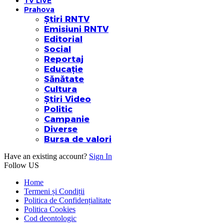
TV LIVE
Prahova
Știri RNTV
Emisiuni RNTV
Editorial
Social
Reportaj
Educație
Sănătate
Cultura
Știri Video
Politic
Campanie
Diverse
Bursa de valori
Have an existing account?
Sign In
Follow US
Home
Termeni și Condiții
Politica de Confidențialitate
Politica Cookies
Cod deontologic