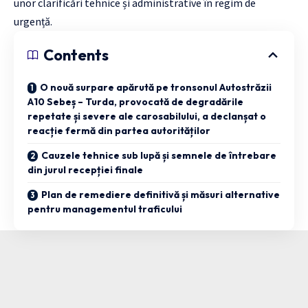
unor clarificări tehnice și administrative în regim de
urgență.
Contents
O nouă surpare apărută pe tronsonul Autostrăzii
A10 Sebeș – Turda, provocată de degradările
repetate și severe ale carosabilului, a declanșat o
reacție fermă din partea autorităților
Cauzele tehnice sub lupă și semnele de întrebare
din jurul recepției finale
Plan de remediere definitivă și măsuri alternative
pentru managementul traficului