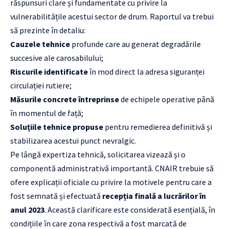
răspunsuri clare și fundamentate cu privire la
vulnerabilitățile acestui sector de drum. Raportul va trebui
să prezinte în detaliu:
Cauzele tehnice
profunde care au generat degradările
succesive ale carosabilului;
Riscurile identificate
în mod direct la adresa siguranței
circulației rutiere;
Măsurile concrete întreprinse
de echipele operative până
în momentul de față;
Soluțiile tehnice propuse
pentru remedierea definitivă și
stabilizarea acestui punct nevralgic.
Pe lângă expertiza tehnică, solicitarea vizează și o
componentă administrativă importantă. CNAIR trebuie să
ofere explicații oficiale cu privire la motivele pentru care a
fost semnată și efectuată
recepția finală a lucrărilor în
anul 2023
. Această clarificare este considerată esențială, în
condițiile în care zona respectivă a fost marcată de