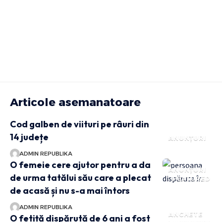
Articole asemanatoare
Cod galben de viituri pe râuri din
14 județe
ANUNȚURI
ADMIN REPUBLIKA
O femeie cere ajutor pentru a da
ANUNȚURI
de urma tatălui său care a plecat
FEATURED
de acasă și nu s-a mai întors
ADMIN REPUBLIKA
ANCHETE
O fetiță dispărută de 6 ani a fost